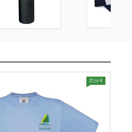
21
€
,50