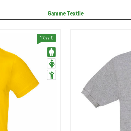
Gamme Textile
17
€
,99