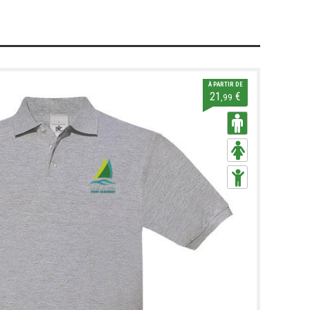
À PARTIR DE
21
€
,99