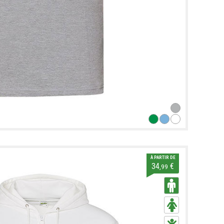
À PARTIR DE
34
€
,99