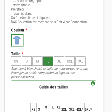
100 % coton ring-spun
Jersey simple
Prérétréci
Tissu résistant
Surface très lisse et régulière
B&C Collection est membre de la Fair Wear Foundation.
Couleur
*
Taille
*
XS
S
M
L
XL
XXL
3XL
Attention à bien choisir la taille car nous ne pouvons pas
échanger un article comportant un logo ou une
personnalisation
Guide des tailles
M
L
XL
XS
S
2XL
3XL
4XL*
5XL*