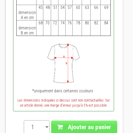
45
48
51
54
57
60
63
66
69
dimension
A en cm
68
70
72
74
76
78
80
82
84
dimension
B en cm
*uniquement dans certaines couleurs
Les dimensions indiquées ci-dessus sont non contractuelles. Sur
un article donné, une marge d'erreur jusqu'à 5% est possible.
Ajouter au panier