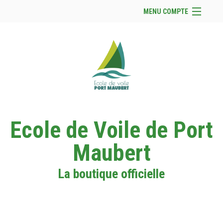
MENU COMPTE
Accueil
Site Web du club
Facebook
Se connecter
Panier (
vide
)
Ecole de Voile de Port
Maubert
La boutique officielle