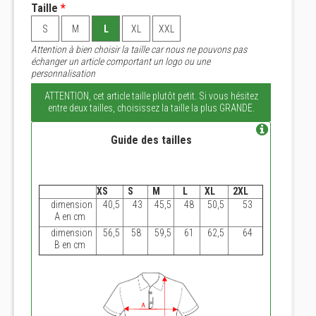
Taille
*
S
M
L
XL
XXL
Attention à bien choisir la taille car nous ne pouvons pas
échanger un article comportant un logo ou une
personnalisation
ATTENTION, cet article taille plutôt petit. Si vous hésitez
entre deux tailles, choisissez la taille la plus GRANDE.
Guide des tailles
XS
S
M
L
XL
2XL
dimension
40,5
43
45,5
48
50,5
53
A en cm
dimension
56,5
58
59,5
61
62,5
64
B en cm