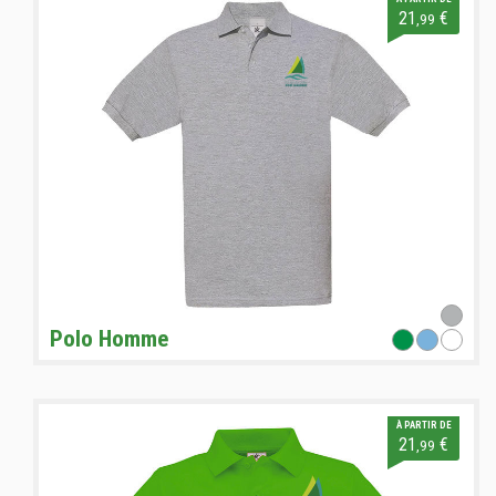
21
€
,99
Polo Homme
À PARTIR DE
21
€
,99