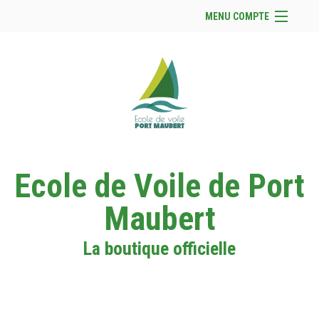
MENU COMPTE
Accueil
Site Web du club
Facebook
Se connecter
Panier (
vide
)
Ecole de Voile de Port
Maubert
La boutique officielle