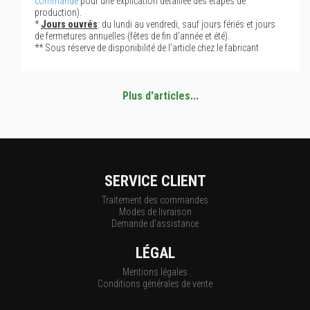
commande
pour une explication détaillée des étapes de
production).
*
Jours ouvrés
: du lundi au vendredi, sauf jours fériés et jours
de fermetures annuelles (fêtes de fin d'année et été).
** Sous réserve de disponibilité de l'article chez le fabricant
Plus d'articles...
SERVICE CLIENT
Traitement des commandes
Modes de livraison
Demande d'assistance
LÉGAL
Mentions légales
Conditions générales de vente