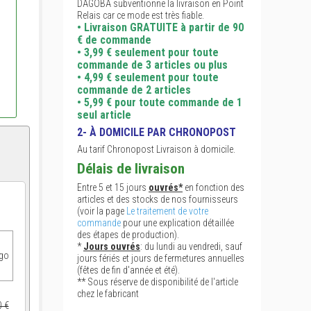
DAGOBA subventionne la livraison en Point
Relais car ce mode est très fiable.
• Livraison GRATUITE à partir de 90
€ de commande
• 3,99 € seulement pour toute
commande de 3 articles ou plus
• 4,99 € seulement pour toute
commande de 2 articles
• 5,99 € pour toute commande de 1
seul article
2- À DOMICILE PAR CHRONOPOST
Au tarif Chronopost Livraison à domicile.
Délais de livraison
Entre 5 et 15 jours
ouvrés*
en fonction des
articles et des stocks de nos fournisseurs
(voir la page
Le traitement de votre
commande
pour une explication détaillée
des étapes de production).
*
Jours ouvrés
: du lundi au vendredi, sauf
ogo
jours fériés et jours de fermetures annuelles
(fêtes de fin d'année et été).
** Sous réserve de disponibilité de l'article
chez le fabricant
0 €