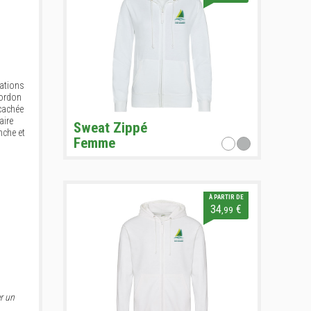
rations
cordon
cachée
aire
Sweat Zippé
nche et
Femme
À PARTIR DE
34
€
,99
r un