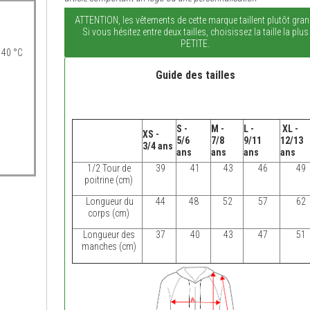
ATTENTION, les vêtements de cette marque taillent plutôt gran
Si vous hésitez entre deux tailles, choisissez la taille la plus
PETITE.
 40 °C
Guide des tailles
S -
M -
L -
XL -
XS -
5/6
7/8
9/11
12/13
3/4 ans
ans
ans
ans
ans
1/2 Tour de
39
41
43
46
49
poitrine (cm)
Longueur du
44
48
52
57
62
corps (cm)
Longueur des
37
40
43
47
51
manches (cm)