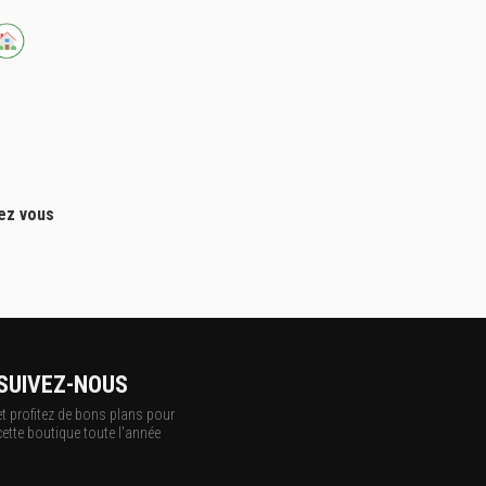
hez vous
SUIVEZ-NOUS
et profitez de bons plans pour
cette boutique toute l'année