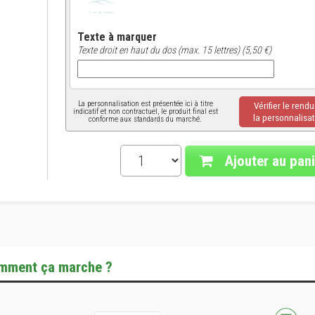
Texte à marquer
Texte droit en haut du dos (max. 15 lettres) (5,50 €)
La personnalisation est présentée ici à titre
Vérifier le rend
indicatif et non contractuel, le produit final est
la personnalisat
conforme aux standards du marché.
Ajouter au pani
mment ça marche ?