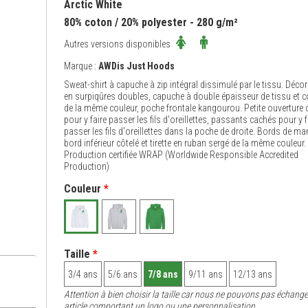
Arctic White
80% coton / 20% polyester - 280 g/m²
Autres versions disponibles
Marque :
AWDis Just Hoods
Sweat-shirt à capuche à zip intégral dissimulé par le tissu. Déco
en surpiqûres doubles, capuche à double épaisseur de tissu et 
de la même couleur, poche frontale kangourou. Petite ouverture 
pour y faire passer les fils d'oreillettes, passants cachés pour y f
passer les fils d'oreillettes dans la poche de droite. Bords de ma
bord inférieur côtelé et tirette en ruban sergé de la même couleur.
Production certifiée WRAP (Worldwide Responsible Accredited
Production)
Couleur
*
Taille
*
3/4 ans
5/6 ans
7/8 ans
9/11 ans
12/13 ans
Attention à bien choisir la taille car nous ne pouvons pas échange
article comportant un logo ou une personnalisation