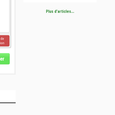
Plus d'articles...
u de
ion
er