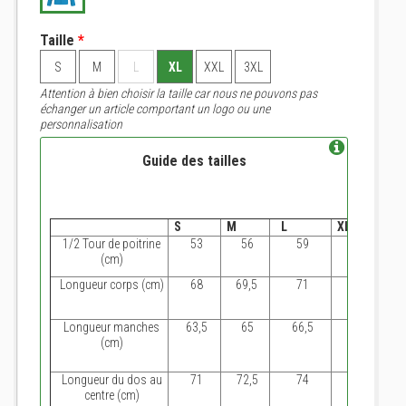
Taille
*
S
M
L
XL
XXL
3XL
Attention à bien choisir la taille car nous ne pouvons pas
échanger un article comportant un logo ou une
personnalisation
Guide des tailles
S
M
L
XL
2
1/2 Tour de poitrine
53
56
59
62
(cm)
Longueur corps (cm)
68
69,5
71
72,5
Longueur manches
63,5
65
66,5
68
(cm)
Longueur du dos au
71
72,5
74
75,5
centre (cm)