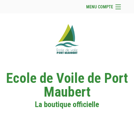
MENU COMPTE
Accueil
Site Web du club
Facebook
Se connecter
Panier (
vide
)
Ecole de Voile de Port
Maubert
La boutique officielle