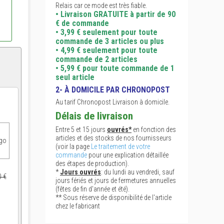
Relais car ce mode est très fiable.
• Livraison GRATUITE à partir de 90
€ de commande
• 3,99 € seulement pour toute
commande de 3 articles ou plus
• 4,99 € seulement pour toute
commande de 2 articles
• 5,99 € pour toute commande de 1
seul article
2- À DOMICILE PAR CHRONOPOST
Au tarif Chronopost Livraison à domicile.
Délais de livraison
Entre 5 et 15 jours
ouvrés*
en fonction des
articles et des stocks de nos fournisseurs
ogo
(voir la page
Le traitement de votre
commande
pour une explication détaillée
des étapes de production).
*
Jours ouvrés
: du lundi au vendredi, sauf
0 €
jours fériés et jours de fermetures annuelles
(fêtes de fin d'année et été).
** Sous réserve de disponibilité de l'article
chez le fabricant