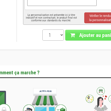
La personnalisation est présentée ici à titre
Vérifier le rend
indicatif et non contractuel, le produit final est
la personnalisat
conforme aux standards du marché.
Ajouter au pani
mment ça marche ?