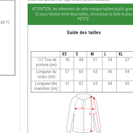
ATTENTION, les vêtements de cette marque taillent plutôt gran
Si vous hésitez entre deux tailles, choisissez la taille la plus
PETITE.
 40 °C
Guide des tailles
XS
S
M
L
XL
1/2 Tour de
45
48
51
54
57
poitrine (cm)
Longueur du
57
60
63
66
69
corps (cm)
Longueur des
61
62
63
64
65
manches (cm)