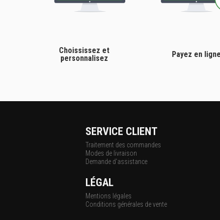
Choississez et
Payez en lign
personnalisez
SERVICE CLIENT
Traitement des commandes
Modes de livraison
Demande d'assistance
LÉGAL
Mentions légales
Conditions générales de vente