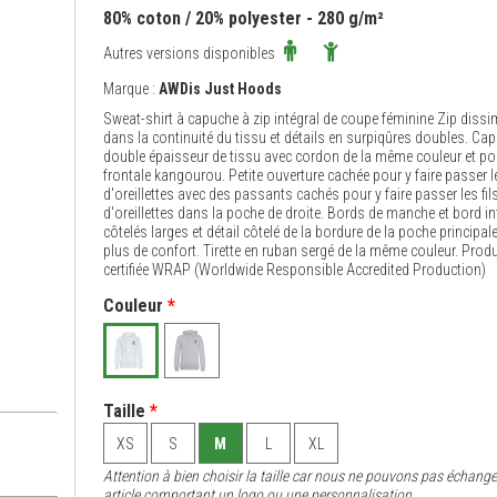
80% coton / 20% polyester - 280 g/m²
Autres versions disponibles
Marque :
AWDis Just Hoods
Sweat-shirt à capuche à zip intégral de coupe féminine Zip dissi
dans la continuité du tissu et détails en surpiqûres doubles. Ca
double épaisseur de tissu avec cordon de la même couleur et p
frontale kangourou. Petite ouverture cachée pour y faire passer le
d'oreillettes avec des passants cachés pour y faire passer les fil
d'oreillettes dans la poche de droite. Bords de manche et bord in
côtelés larges et détail côtelé de la bordure de la poche principal
plus de confort. Tirette en ruban sergé de la même couleur. Prod
certifiée WRAP (Worldwide Responsible Accredited Production)
Couleur
*
Taille
*
XS
S
M
L
XL
Attention à bien choisir la taille car nous ne pouvons pas échange
article comportant un logo ou une personnalisation