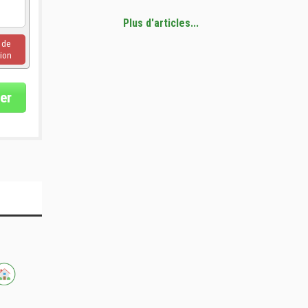
Plus d'articles...
u de
ion
er