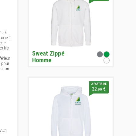
mulé
puche à
oche
s fils
Sweat Zippé
s
férieur
Homme
e pour
uction
À PARTIR DE
32
€
,99
r un