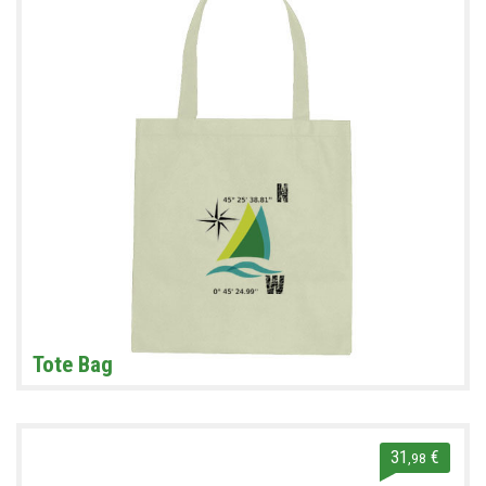
Tote Bag
31
€
,98