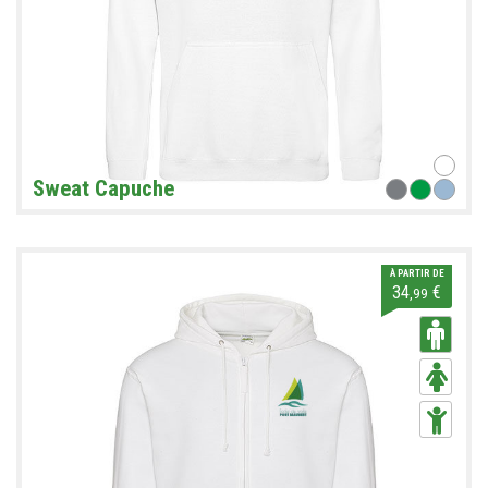
Sweat Capuche
À PARTIR DE
34
€
,99