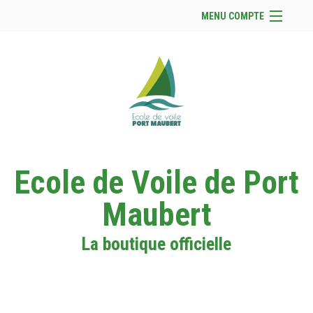
MENU COMPTE
Accueil
Site Web du club
Facebook
Se connecter
Panier (
vide
)
Ecole de Voile de Port
Maubert
La boutique officielle